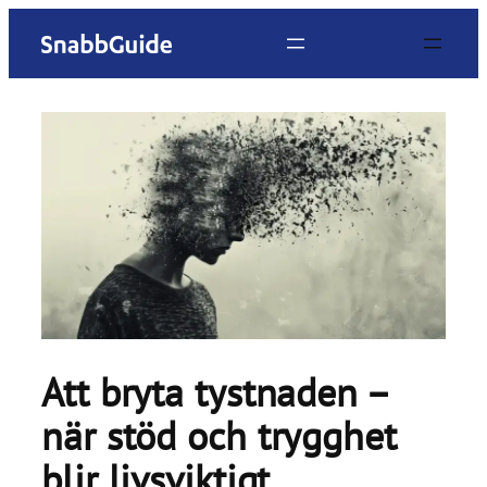
Hoppa
till
innehåll
Att bryta tystnaden –
när stöd och trygghet
blir livsviktigt