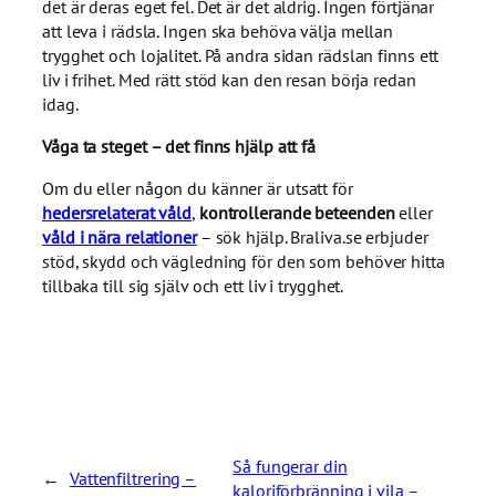
det är deras eget fel. Det är det aldrig. Ingen förtjänar
att leva i rädsla. Ingen ska behöva välja mellan
trygghet och lojalitet. På andra sidan rädslan finns ett
liv i frihet. Med rätt stöd kan den resan börja redan
idag.
Våga ta steget – det finns hjälp att få
Om du eller någon du känner är utsatt för
hedersrelaterat våld
,
kontrollerande beteenden
eller
våld i nära relationer
– sök hjälp. Braliva.se erbjuder
stöd, skydd och vägledning för den som behöver hitta
tillbaka till sig själv och ett liv i trygghet.
Så fungerar din
←
Vattenfiltrering –
kaloriförbränning i vila –