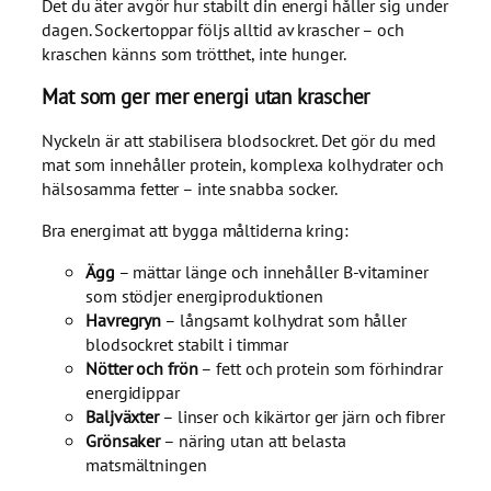
Det du äter avgör hur stabilt din energi håller sig under
dagen. Sockertoppar följs alltid av krascher – och
kraschen känns som trötthet, inte hunger.
Mat som ger mer energi utan krascher
Nyckeln är att stabilisera blodsockret. Det gör du med
mat som innehåller protein, komplexa kolhydrater och
hälsosamma fetter – inte snabba socker.
Bra energimat att bygga måltiderna kring:
Ägg
– mättar länge och innehåller B-vitaminer
som stödjer energiproduktionen
Havregryn
– långsamt kolhydrat som håller
blodsockret stabilt i timmar
Nötter och frön
– fett och protein som förhindrar
energidippar
Baljväxter
– linser och kikärtor ger järn och fibrer
Grönsaker
– näring utan att belasta
matsmältningen