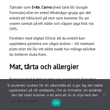
Tjänster som
Evite
,
Canva
(med länk till Google
Formulär) eller en enkel WhatsApp-grupp gör det
enkelt att hålla koll på vem som kommer. Du ser
svaren samlat på ett ställe och slipper jaga folk via
SMS.
Fördelen med digital OSA är att du enkelt kan
uppdatera gästerna om något ändras – till exempel
plats eller tid. Du vet alltid exakt hur många tallrikar
du behöver duka fram.
Mat, tårta och allergier
Barnkalasmat behöver inte vara avancerad. Klassiker
som korv med bröd, minifrallor med pålägg, frukt och
Vi använder cookies för att säkerställa att vi ger dig den bästa
chips är populärt och enkelt att förbereda. Undvik
upplevelsen på vår webbplats. Om du fortsätter att använda
rätter som kräver att allt serveras varmt – det stresar
den här sidan kommer vi att anta att du är nöjd med den.
upp tillagningen.
Ok
Tårtan är höjdpunkten. Ska du baka själv? En enkel