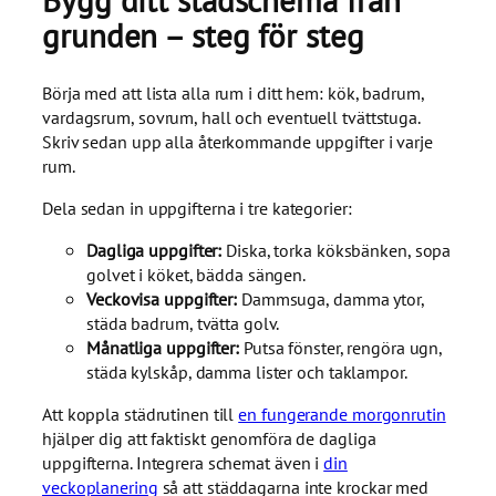
Bygg ditt städschema från
grunden – steg för steg
Börja med att lista alla rum i ditt hem: kök, badrum,
vardagsrum, sovrum, hall och eventuell tvättstuga.
Skriv sedan upp alla återkommande uppgifter i varje
rum.
Dela sedan in uppgifterna i tre kategorier:
Dagliga uppgifter:
Diska, torka köksbänken, sopa
golvet i köket, bädda sängen.
Veckovisa uppgifter:
Dammsuga, damma ytor,
städa badrum, tvätta golv.
Månatliga uppgifter:
Putsa fönster, rengöra ugn,
städa kylskåp, damma lister och taklampor.
Att koppla städrutinen till
en fungerande morgonrutin
hjälper dig att faktiskt genomföra de dagliga
uppgifterna. Integrera schemat även i
din
veckoplanering
så att städdagarna inte krockar med