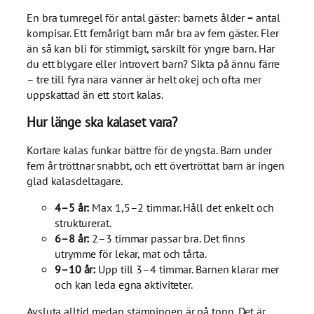
En bra tumregel för antal gäster: barnets ålder = antal
kompisar. Ett femårigt barn mår bra av fem gäster. Fler
än så kan bli för stimmigt, särskilt för yngre barn. Har
du ett blygare eller introvert barn? Sikta på ännu färre
– tre till fyra nära vänner är helt okej och ofta mer
uppskattad än ett stort kalas.
Hur länge ska kalaset vara?
Kortare kalas funkar bättre för de yngsta. Barn under
fem år tröttnar snabbt, och ett övertröttat barn är ingen
glad kalasdeltagare.
4–5 år:
Max 1,5–2 timmar. Håll det enkelt och
strukturerat.
6–8 år:
2–3 timmar passar bra. Det finns
utrymme för lekar, mat och tårta.
9–10 år:
Upp till 3–4 timmar. Barnen klarar mer
och kan leda egna aktiviteter.
Avsluta alltid medan stämningen är på topp. Det är