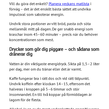
Vill du göra det enkelt?
Planera veckans matlista
i
förväg – det är det enskilt bästa sättet att undvika
impulsval som saboterar energin.
Undvik stora portioner av vitt bröd, pasta och söta
mellanmål mitt på dagen. De ger snabb energi som
kraschar inom 45–60 minuter – precis när du behöver
koncentrationen som mest.
Drycker som gör dig piggare – och sådana som
dränerar dig
Vatten är din viktigaste energidryck. Sikta på 1,5–2 liter
per dag, mer om du tränar eller det är varmt.
Kaffe fungerar bra i rätt dos och vid rätt tidpunkt.
Undvik koffein efter klockan 14–15, eftersom det
halveras i kroppen på 5–6 timmar och stör
insomnandet. En till två koppar på förmiddagen är
lagom för de flesta.
Alkohol är en av de mest underskattade energitjuvarna.