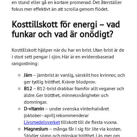
en stund eller gå en kortare promenad. Det återställer
fokus mer effektivt än att scrolla genom flödet.
Kosttillskott för energi – vad
funkar och vad är onödigt?
Kosttillskott hjälper när du har en brist. Utan brist är de
i stort sett pengar i sjön. Här är en evidensbaserad
rangordning:
Järn
– järnbrist är vanlig, särskilt hos kvinnor, och
ger tydlig trötthet. Kräver blodprov.
B12
– B12-brist drabbar framför allt veganer och
äldre. Ger trötthet, minnessvårigheter och
domningar.
D-vitamin
– under svenska vinterhalvåret
(oktober–april) rekommenderar
Livsmedelsverket
tillskott till de flesta vuxna.
Magnesium
– många får i sig för lite via kosten.
Stödjer sömn och minskar trötthet. Läs mer om