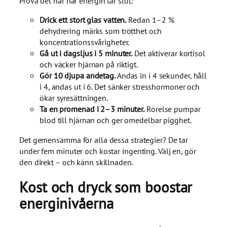
Prova det här när energin tar slut:
Drick ett stort glas vatten.
Redan 1–2 %
dehydrering märks som trötthet och
koncentrationssvårigheter.
Gå ut i dagsljus i 5 minuter.
Det aktiverar kortisol
och väcker hjärnan på riktigt.
Gör 10 djupa andetag.
Andas in i 4 sekunder, håll
i 4, andas ut i 6. Det sänker stresshormoner och
ökar syresättningen.
Ta en promenad i 2–3 minuter.
Rörelse pumpar
blod till hjärnan och ger omedelbar pigghet.
Det gemensamma för alla dessa strategier? De tar
under fem minuter och kostar ingenting. Välj en, gör
den direkt – och känn skillnaden.
Kost och dryck som boostar
energinivåerna