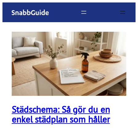
Hoppa
till
innehåll
Städschema: Så gör du en
enkel städplan som håller