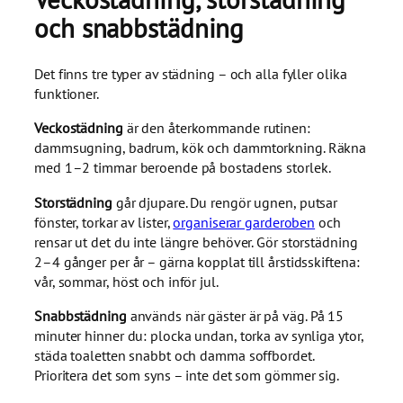
och snabbstädning
Det finns tre typer av städning – och alla fyller olika
funktioner.
Veckostädning
är den återkommande rutinen:
dammsugning, badrum, kök och dammtorkning. Räkna
med 1–2 timmar beroende på bostadens storlek.
Storstädning
går djupare. Du rengör ugnen, putsar
fönster, torkar av lister,
organiserar garderoben
och
rensar ut det du inte längre behöver. Gör storstädning
2–4 gånger per år – gärna kopplat till årstidsskiftena:
vår, sommar, höst och inför jul.
Snabbstädning
används när gäster är på väg. På 15
minuter hinner du: plocka undan, torka av synliga ytor,
städa toaletten snabbt och damma soffbordet.
Prioritera det som syns – inte det som gömmer sig.