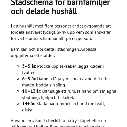
Städschema för barnfamiljer
och delade hushåll
I ett hushåll med flera personer är det avgörande att
fördela ansvaret tydligt. Skriv upp vem som ansvarar
för vad – annars hamnar allt på en person.
Barn kan och bör delta i städningen. Anpassa
uppgifterna efter ålder:
3–5 år:
Plocka upp leksaker, lägga kläder i
tvätten.
6–9 år:
Damma låga ytor, torka av bordet efter
maten, bädda sin säng.
10–13 år:
Damsuga ett rum, ta hand om sin egna
städning, hjälpa till i köket.
14+ år:
Städa badrummet, ta hand om tvätt,
diska.
Använd en visuell checklista på kylskåpet eller en
whiteboard i hallen. Barn reagerar bra på konkret,