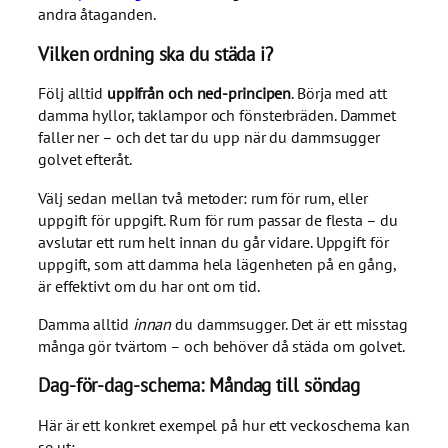
andra åtaganden.
Vilken ordning ska du städa i?
Följ alltid
uppifrån och ned-principen
. Börja med att
damma hyllor, taklampor och fönsterbräden. Dammet
faller ner – och det tar du upp när du dammsugger
golvet efteråt.
Välj sedan mellan två metoder: rum för rum, eller
uppgift för uppgift. Rum för rum passar de flesta – du
avslutar ett rum helt innan du går vidare. Uppgift för
uppgift, som att damma hela lägenheten på en gång,
är effektivt om du har ont om tid.
Damma alltid
innan
du dammsugger. Det är ett misstag
många gör tvärtom – och behöver då städa om golvet.
Dag-för-dag-schema: Måndag till söndag
Här är ett konkret exempel på hur ett veckoschema kan
se ut: