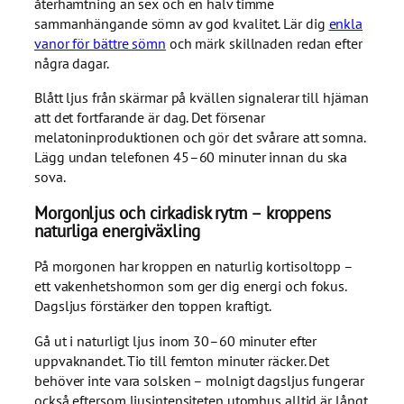
återhämtning än sex och en halv timme
sammanhängande sömn av god kvalitet. Lär dig
enkla
vanor för bättre sömn
och märk skillnaden redan efter
några dagar.
Blått ljus från skärmar på kvällen signalerar till hjärnan
att det fortfarande är dag. Det försenar
melatoninproduktionen och gör det svårare att somna.
Lägg undan telefonen 45–60 minuter innan du ska
sova.
Morgonljus och cirkadisk rytm – kroppens
naturliga energiväxling
På morgonen har kroppen en naturlig kortisoltopp –
ett vakenhetshormon som ger dig energi och fokus.
Dagsljus förstärker den toppen kraftigt.
Gå ut i naturligt ljus inom 30–60 minuter efter
uppvaknandet. Tio till femton minuter räcker. Det
behöver inte vara solsken – molnigt dagsljus fungerar
också eftersom ljusintensiteten utomhus alltid är långt