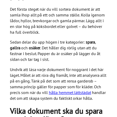
Det första steget när du vill sortera dokument är att
samla ihop allt på ett och samma ställe. Kolla igenom
lådor, hyllor, brevkorgar och gamla pärmar. Lägg allt i
en stor hög på köksbordet eller golvet – du behöver
ha full överblick.
Sedan delar du upp högen i tre kategorier:
spara
,
gallra
och
osäker
. Det håller dig rörlig utan att du
fastnar i beslut. Papper du är osäker på lägger du åt
sidan och tar tag i sist.
Undvik att läsa varje dokument för noggrant i det här
läget. Målet är att röra dig framåt, inte att analysera allt
på en gång. Tänk på det som att rensa garderob –
samma princip gäller för papper som för kläder. Och
precis som när du vill
hålla hemmet lättstädat
handlar
det om att skapa system du faktiskt orkar hålla.
Vilka dokument ska du spara