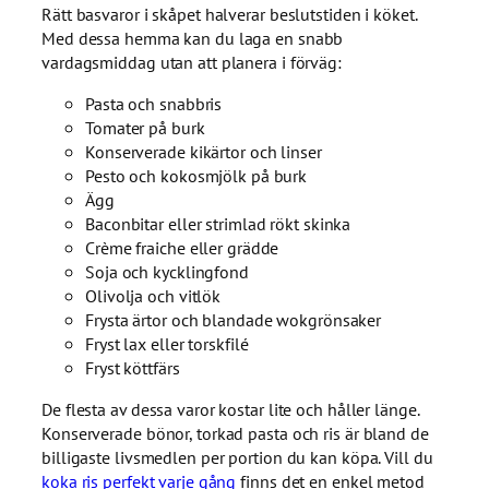
Rätt basvaror i skåpet halverar beslutstiden i köket.
Med dessa hemma kan du laga en snabb
vardagsmiddag utan att planera i förväg:
Pasta och snabbris
Tomater på burk
Konserverade kikärtor och linser
Pesto och kokosmjölk på burk
Ägg
Baconbitar eller strimlad rökt skinka
Crème fraiche eller grädde
Soja och kycklingfond
Olivolja och vitlök
Frysta ärtor och blandade wokgrönsaker
Fryst lax eller torskfilé
Fryst köttfärs
De flesta av dessa varor kostar lite och håller länge.
Konserverade bönor, torkad pasta och ris är bland de
billigaste livsmedlen per portion du kan köpa. Vill du
koka ris perfekt varje gång
finns det en enkel metod