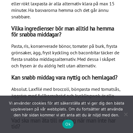
eller rökt laxpasta är alla alternativ klara på max 15
minuter. Ha basvarorna hemma och det går ännu
snabbare.
Vilka ingredienser bör man alltid ha hemma
för snabba middagar?
Pasta, ris, konserverade bönor, tomater på burk, frysta
grönsaker, ägg, fryst kyckling och baconbitar täcker de
flesta snabba middagsalternativ. Med dessa i skåpet
och frysen är du aldrig helt utan alternativ.
Kan snabb middag vara nyttig och hemlagad?
Absolut. Laxfilé med broccoli, bönpasta med tomatsås,
äggröra med fullkornsbröd och kycklingwok är alla
hemlagade, snabba och näringsrika alternativ. Snabbt
Vi använder cookies för att säkerställa att vi ger dig den bästa
och nyttigt utesluter inte varandra.
upplevelsen på vår webbplats. Om du fortsätter att använda
den här sidan kommer vi att anta att du är nöjd med den.
Vad ska man äta till middag när man inte har
Ok
tid?