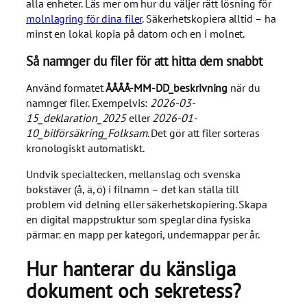
alla enheter. Läs mer om hur du väljer rätt lösning för
molnlagring för dina filer
. Säkerhetskopiera alltid – ha
minst en lokal kopia på datorn och en i molnet.
Så namnger du filer för att hitta dem snabbt
Använd formatet
ÅÅÅÅ-MM-DD_beskrivning
när du
namnger filer. Exempelvis:
2026-03-
15_deklaration_2025
eller
2026-01-
10_bilförsäkring_Folksam
. Det gör att filer sorteras
kronologiskt automatiskt.
Undvik specialtecken, mellanslag och svenska
bokstäver (å, ä, ö) i filnamn – det kan ställa till
problem vid delning eller säkerhetskopiering. Skapa
en digital mappstruktur som speglar dina fysiska
pärmar: en mapp per kategori, undermappar per år.
Hur hanterar du känsliga
dokument och sekretess?