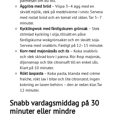
parmesan om du vill.
Äggröra med bröd
– Vispa 3–4 ägg med en
skvätt mjölk, stek på medelvärme i smör. Servera
med rostat bröd och en tomat vid sidan. Tar 5–7
minuter.
Kycklingwok med färdigskuren grönsak
– Stek
strimlad kyckling i olja, tillsätt en påse
färdigskurna wokgrönsaker och en skvätt soja.
Servera med snabbris. Färdigt på 12–15 minuter.
Korv med majonässås och ris
– Koka snabbris
och stek skivad korv i panna. Rör ihop majonäs,
dijonsenap och lite citronsaft till en enkel sås.
Klart på 10 minuter.
Rökt laxpasta
– Koka pasta, blanda med crème
fraiche, rökt lax i bitar och lite citronzest. Ingen
kokning av laxen behövs – den är redan klar. Tar
12 minuter.
Snabb vardagsmiddag på 30
minuter eller mindre