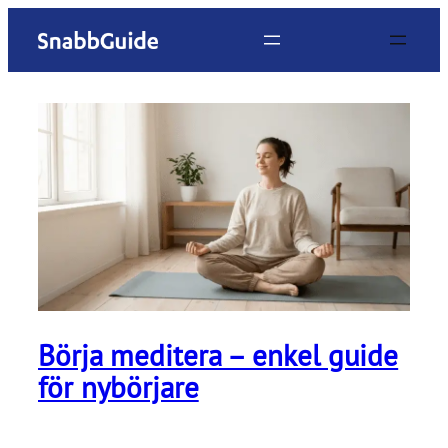
Hoppa
till
innehåll
Börja meditera – enkel guide
för nybörjare