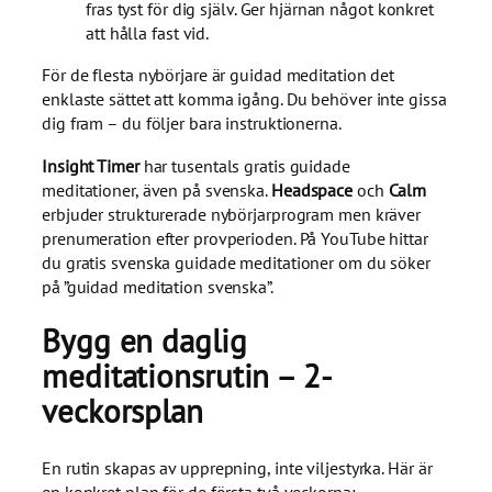
fras tyst för dig själv. Ger hjärnan något konkret
att hålla fast vid.
För de flesta nybörjare är guidad meditation det
enklaste sättet att komma igång. Du behöver inte gissa
dig fram – du följer bara instruktionerna.
Insight Timer
har tusentals gratis guidade
meditationer, även på svenska.
Headspace
och
Calm
erbjuder strukturerade nybörjarprogram men kräver
prenumeration efter provperioden. På YouTube hittar
du gratis svenska guidade meditationer om du söker
på ”guidad meditation svenska”.
Bygg en daglig
meditationsrutin – 2-
veckorsplan
En rutin skapas av upprepning, inte viljestyrka. Här är
en konkret plan för de första två veckorna: