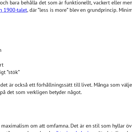
ch bara behålla det som är funktionellt, vackert eller menin
n 1900-talet
, där ”less is more” blev en grundprincip. Mini
n
rt
gt ”stök”
 är också ett förhållningssätt till livet. Många som väljer
 på det som verkligen betyder något.
maximalism om att omfamna. Det är en stil som hyllar över