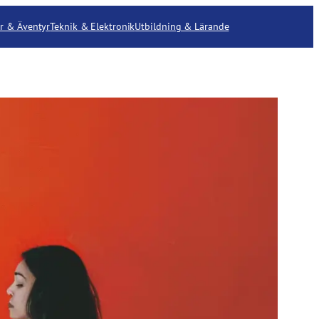
r & Äventyr
Teknik & Elektronik
Utbildning & Lärande