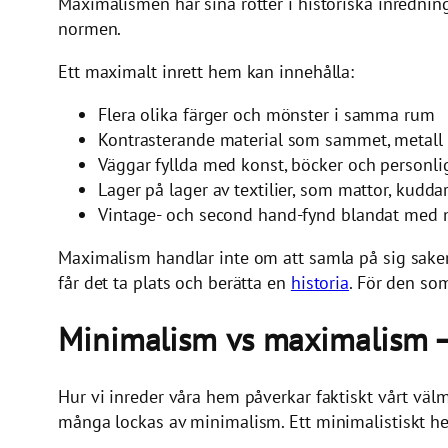
Maximalismen har sina rötter i historiska inredni
normen.
Ett maximalt inrett hem kan innehålla:
Flera olika färger och mönster i samma rum
Kontrasterande material som sammet, metall 
Väggar fyllda med konst, böcker och personli
Lager på lager av textilier, som mattor, kudda
Vintage- och second hand-fynd blandat med 
Maximalism handlar inte om att samla på sig saker
får det ta plats och berätta en
historia
. För den so
Minimalism vs maximalism –
Hur vi inreder våra hem påverkar faktiskt vårt välmå
många lockas av minimalism. Ett minimalistiskt hem