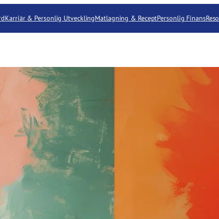
rd
Karriär & Personlig Utveckling
Matlagning & Recept
Personlig Finans
Reso