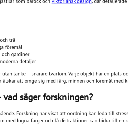
ngsstilar som barock och
viktoriansk design
, där detaljerade
och trä
ga föremål
r och gardiner
moderna detaljer
 utan tanke – snarare tvärtom. Varje objekt har en plats o
m älskar att omge sig med färg, minnen och föremål med ka
 vad säger forskningen?
ende. Forskning har visat att oordning kan leda till stress 
 med lugna färger och få distraktioner kan bidra till en k