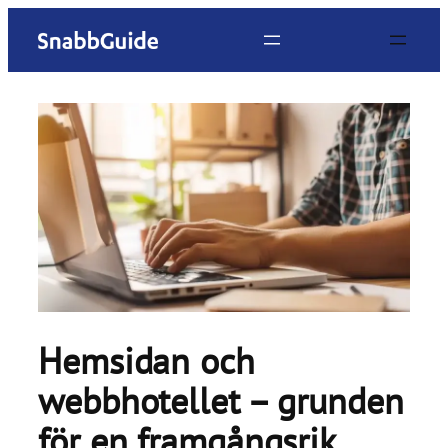
Hoppa
till
innehåll
Hemsidan och
webbhotellet – grunden
för en framgångsrik