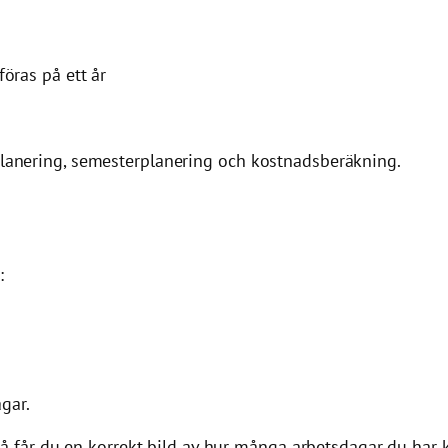
öras på ett år
splanering, semesterplanering och kostnadsberäkning.
:
gar.
Då får du en korrekt bild av hur många arbetsdagar du har k