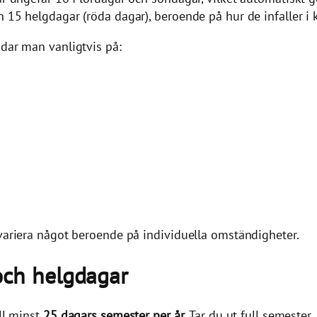
h 15 helgdagar (röda dagar), beroende på hur de infaller i 
ndar man vanligtvis på:
 variera något beroende på individuella omständigheter.
och helgdagar
ill minst
25 dagars semester per år
. Tar du ut full semester