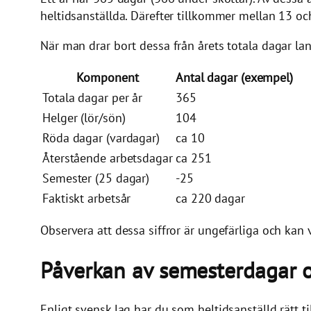
heltidsanställda. Därefter tillkommer mellan 13 oc
När man drar bort dessa från årets totala dagar la
Komponent
Antal dagar (exempel)
Totala dagar per år
365
Helger (lör/sön)
104
Röda dagar (vardagar)
ca 10
Återstående arbetsdagar
ca 251
Semester (25 dagar)
-25
Faktiskt arbetsår
ca 220 dagar
Observera att dessa siffror är ungefärliga och kan
Påverkan av semesterdagar 
Enligt svensk lag har du som heltidsanställd rätt t