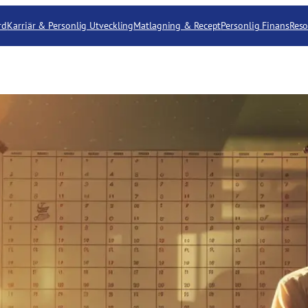
rd
Karriär & Personlig Utveckling
Matlagning & Recept
Personlig Finans
Reso