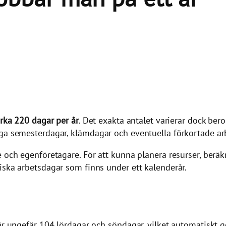
irka 220 dagar per år
. Det exakta antalet varierar dock be
nga semesterdagar, klämdagar och eventuella förkortade ar
 och egenföretagare. För att kunna planera resurser, beräkn
iska arbetsdagar som finns under ett kalenderår.
är ungefär 104 lördagar och söndagar, vilket automatiskt gö