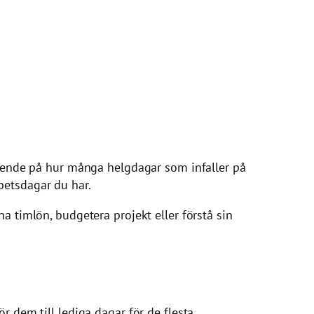
roende på hur många helgdagar som infaller på
betsdagar du har.
a timlön, budgetera projekt eller förstå sin
r dem till lediga dagar för de flesta