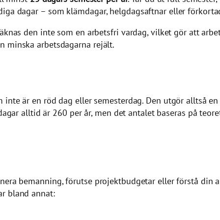
iga dagar – som klämdagar, helgdagsaftnar eller förkortad 
äknas den inte som en arbetsfri vardag, vilket gör att arbe
n minska arbetsdagarna rejält.
inte är en röd dag eller semesterdag. Den utgör alltså en 
dagar alltid är 260 per år, men det antalet baseras på teore
era bemanning, förutse projektbudgetar eller förstå din arb
ar bland annat: