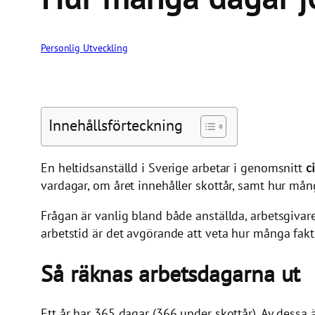
Personlig Utveckling
Innehållsförteckning
En heltidsanställd i Sverige arbetar i genomsnitt
c
vardagar, om året innehåller skottår, samt hur må
Frågan är vanlig bland både anställda, arbetsgivare
arbetstid är det avgörande att veta hur många fakt
Så räknas arbetsdagarna ut
Ett år har 365 dagar (366 under skottår). Av dessa 