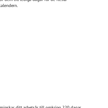
kalendern.
, minskar ditt arbetsår till omkring 220 dagar.