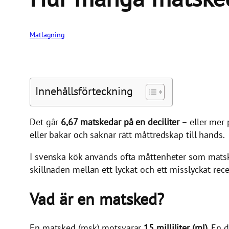
Matlagning
Innehållsförteckning
Det går
6,67 matskedar på en deciliter
– eller mer 
eller bakar och saknar rätt måttredskap till hands.
I svenska kök används ofta måttenheter som matsked (m
skillnaden mellan ett lyckat och ett misslyckat re
Vad är en matsked?
En matsked (msk) motsvarar
15 milliliter (ml)
. En 