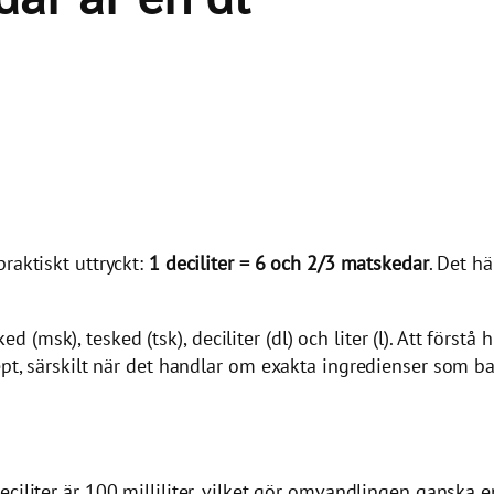
praktiskt uttryckt:
1 deciliter = 6 och 2/3 matskedar
. Det h
sk), tesked (tsk), deciliter (dl) och liter (l). Att förstå h
cept, särskilt när det handlar om exakta ingredienser som b
deciliter är 100 milliliter, vilket gör omvandlingen ganska e