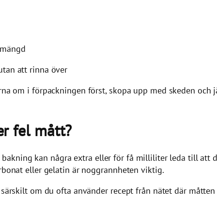
t mängd
 utan att rinna över
ärna om i förpackningen först, skopa upp med skeden och jä
 fel mått?
ing kan några extra eller för få milliliter leda till att deg
rbonat eller gelatin är noggrannheten viktig.
 särskilt om du ofta använder recept från nätet där måtten 