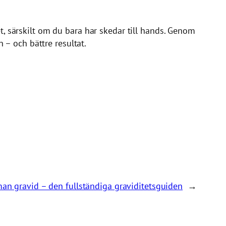
et, särskilt om du bara har skedar till hands. Genom
– och bättre resultat.
an gravid – den fullständiga graviditetsguiden
→