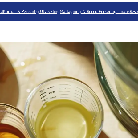
rd
Karriär & Personlig Utveckling
Matlagning & Recept
Personlig Finans
Reso