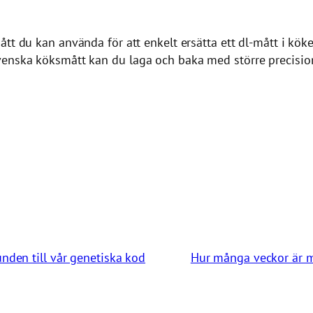
ått du kan använda för att enkelt ersätta ett dl-mått i kök
venska köksmått kan du laga och baka med större precision 
den till vår genetiska kod
Hur många veckor är m