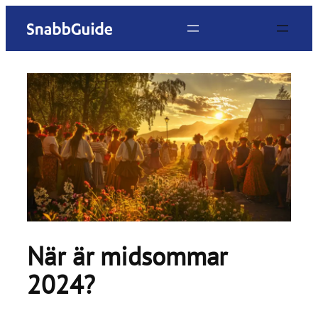
Hoppa
till
innehåll
När är midsommar
2024?