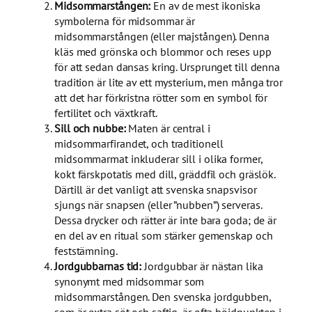
Midsommarstången:
En av de mest ikoniska
symbolerna för midsommar är
midsommarstången (eller majstången). Denna
kläs med grönska och blommor och reses upp
för att sedan dansas kring. Ursprunget till denna
tradition är lite av ett mysterium, men många tror
att det har förkristna rötter som en symbol för
fertilitet och växtkraft.
Sill och nubbe:
Maten är central i
midsommarfirandet, och traditionell
midsommarmat inkluderar sill i olika former,
kokt färskpotatis med dill, gräddfil och gräslök.
Därtill är det vanligt att svenska snapsvisor
sjungs när snapsen (eller ”nubben”) serveras.
Dessa drycker och rätter är inte bara goda; de är
en del av en ritual som stärker gemenskap och
feststämning.
Jordgubbarnas tid:
Jordgubbar är nästan lika
synonymt med midsommar som
midsommarstången. Den svenska jordgubben,
som är extra söt och saftig, är ofta höjdpunkten i