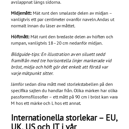
avslappnat längs sidorna.
Midjemått:
Mät runt den smalaste delen av midjan –
vanligtvis ett par centimeter ovanför naveln. Andas ut
normalt innan du läser av måttet.
Höftmått:
Mät runt den bredaste delen av höften och
rumpan, vanligtvis 18–20 cm nedanför midjan.
Bildguide-tips: En illustration av en siluett sedd
framifrån med tre horisontella linjer markerade vid
bröst, midja och höft gör det enkelt att förstå var
varje mätpunkt sitter.
Jämför sedan dina mått med storlekstabellen på den
specifika sajten du handlar från. Olika märken har olika
passformsfilosofier – ett mått på 90 cm i bröst kan vara
M hos ett märke och L hos ett annat.
Internationella storlekar – EU,
UK, US och IT i vår