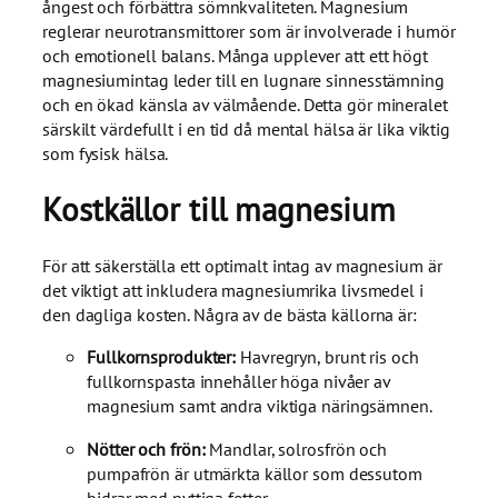
ångest och förbättra sömnkvaliteten. Magnesium
reglerar neurotransmittorer som är involverade i humör
och emotionell balans. Många upplever att ett högt
magnesiumintag leder till en lugnare sinnesstämning
och en ökad känsla av välmående. Detta gör mineralet
särskilt värdefullt i en tid då mental hälsa är lika viktig
som fysisk hälsa.
Kostkällor till magnesium
För att säkerställa ett optimalt intag av magnesium är
det viktigt att inkludera magnesiumrika livsmedel i
den dagliga kosten. Några av de bästa källorna är:
Fullkornsprodukter:
Havregryn, brunt ris och
fullkornspasta innehåller höga nivåer av
magnesium samt andra viktiga näringsämnen.
Nötter och frön:
Mandlar, solrosfrön och
pumpafrön är utmärkta källor som dessutom
bidrar med nyttiga fetter.