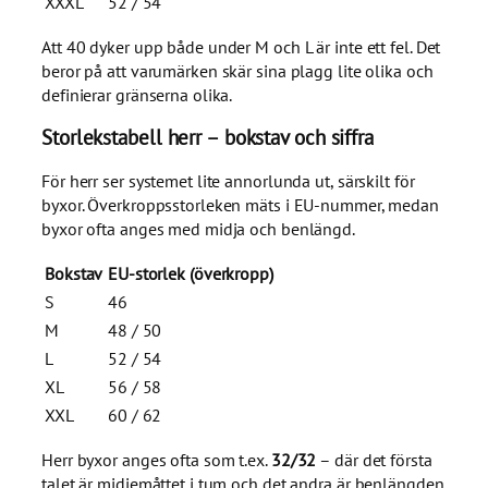
XXXL
52 / 54
Att 40 dyker upp både under M och L är inte ett fel. Det
beror på att varumärken skär sina plagg lite olika och
definierar gränserna olika.
Storlekstabell herr – bokstav och siffra
För herr ser systemet lite annorlunda ut, särskilt för
byxor. Överkroppsstorleken mäts i EU-nummer, medan
byxor ofta anges med midja och benlängd.
Bokstav
EU-storlek (överkropp)
S
46
M
48 / 50
L
52 / 54
XL
56 / 58
XXL
60 / 62
Herr byxor anges ofta som t.ex.
32/32
– där det första
talet är midjemåttet i tum och det andra är benlängden.