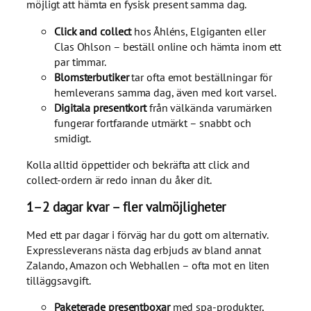
möjligt att hämta en fysisk present samma dag.
Click and collect
hos Åhléns, Elgiganten eller
Clas Ohlson – beställ online och hämta inom ett
par timmar.
Blomsterbutiker
tar ofta emot beställningar för
hemleverans samma dag, även med kort varsel.
Digitala presentkort
från välkända varumärken
fungerar fortfarande utmärkt – snabbt och
smidigt.
Kolla alltid öppettider och bekräfta att click and
collect-ordern är redo innan du åker dit.
1–2 dagar kvar – fler valmöjligheter
Med ett par dagar i förväg har du gott om alternativ.
Expressleverans nästa dag erbjuds av bland annat
Zalando, Amazon och Webhallen – ofta mot en liten
tilläggsavgift.
Paketerade presentboxar
med spa-produkter,