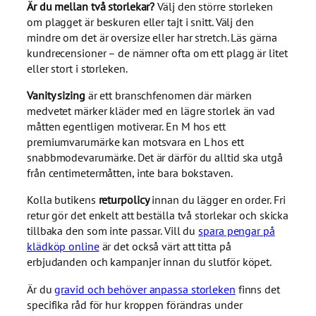
Är du mellan två storlekar?
Välj den större storleken
om plagget är beskuren eller tajt i snitt. Välj den
mindre om det är oversize eller har stretch. Läs gärna
kundrecensioner – de nämner ofta om ett plagg är litet
eller stort i storleken.
Vanity sizing
är ett branschfenomen där märken
medvetet märker kläder med en lägre storlek än vad
måtten egentligen motiverar. En M hos ett
premiumvarumärke kan motsvara en L hos ett
snabbmodevarumärke. Det är därför du alltid ska utgå
från centimetermåtten, inte bara bokstaven.
Kolla butikens
returpolicy
innan du lägger en order. Fri
retur gör det enkelt att beställa två storlekar och skicka
tillbaka den som inte passar. Vill du
spara pengar på
klädköp online
är det också värt att titta på
erbjudanden och kampanjer innan du slutför köpet.
Är du
gravid och behöver anpassa storleken
finns det
specifika råd för hur kroppen förändras under