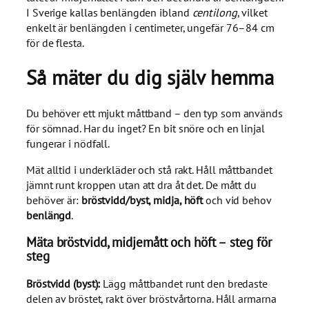
I Sverige kallas benlängden ibland
centilong
, vilket
enkelt är benlängden i centimeter, ungefär 76–84 cm
för de flesta.
Så mäter du dig själv hemma
Du behöver ett mjukt måttband – den typ som används
för sömnad. Har du inget? En bit snöre och en linjal
fungerar i nödfall.
Mät alltid i underkläder och stå rakt. Håll måttbandet
jämnt runt kroppen utan att dra åt det. De mått du
behöver är:
bröstvidd/byst, midja, höft
och vid behov
benlängd
.
Mäta bröstvidd, midjemått och höft – steg för
steg
Bröstvidd (byst):
Lägg måttbandet runt den bredaste
delen av bröstet, rakt över bröstvårtorna. Håll armarna