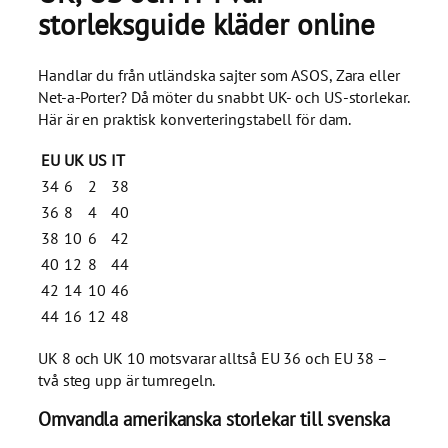
storleksguide kläder online
Handlar du från utländska sajter som ASOS, Zara eller
Net-a-Porter? Då möter du snabbt UK- och US-storlekar.
Här är en praktisk konverteringstabell för dam.
EU
UK
US
IT
34
6
2
38
36
8
4
40
38
10
6
42
40
12
8
44
42
14
10
46
44
16
12
48
UK 8 och UK 10 motsvarar alltså EU 36 och EU 38 –
två steg upp är tumregeln.
Omvandla amerikanska storlekar till svenska