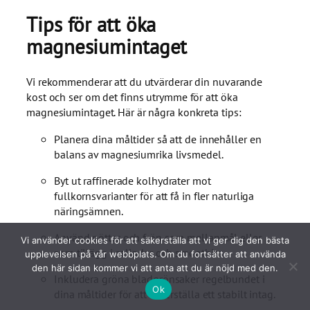
Tips för att öka
magnesiumintaget
Vi rekommenderar att du utvärderar din nuvarande
kost och ser om det finns utrymme för att öka
magnesiumintaget. Här är några konkreta tips:
Planera dina måltider så att de innehåller en
balans av magnesiumrika livsmedel.
Byt ut raffinerade kolhydrater mot
fullkornsvarianter för att få in fler naturliga
näringsämnen.
Använd nötter och frön som mellanmål eller
Vi använder cookies för att säkerställa att vi ger dig den bästa
som tillägg i sallader och smoothies.
upplevelsen på vår webbplats. Om du fortsätter att använda
den här sidan kommer vi att anta att du är nöjd med den.
Inkludera gröna bladgrönsaker regelbundet i
Ok
dina måltider för att säkerställa ett stabilt intag.