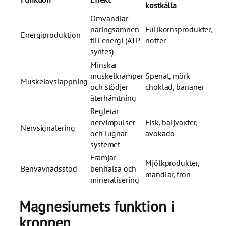
kostkälla
Omvandlar
näringsämnen
Fullkornsprodukter,
Energiproduktion
till energi (ATP-
nötter
syntes)
Minskar
muskelkramper
Spenat, mörk
Muskelavslappning
och stödjer
choklad, bananer
återhämtning
Reglerar
nervimpulser
Fisk, baljväxter,
Nervsignalering
och lugnar
avokado
systemet
Främjar
Mjölkprodukter,
Benvävnadsstöd
benhälsa och
mandlar, frön
mineralisering
Magnesiumets funktion i
kroppen