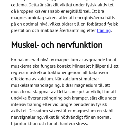
cellerna. Detta är särskilt viktigt under fysisk aktivitet
då kroppen kräver snabb energitillförsel. Ett bra
magnesiumintag säkerställer att energinivåerna hålls
på en optimal nivå, vilket bidrar till en förbättrad fysisk
prestation och snabbare återhämtning efter
träning
.
Muskel- och nervfunktion
En balanserad nivå av magnesium är avgörande för att
musklerna ska fungera korrekt. Mineralet hjälper till att
reglera muskelkontraktioner genom att balansera
effekterna av kalcium. När kalcium stimulerar
muskelsammandragning, bidrar magnesium till att
musklerna slappnar av. Detta samspel är viktigt för att
undvika överansträngning och kramper, särskilt under
intensiv träning eller vid längre perioder av fysisk
aktivitet. Dessutom säkerställer magnesium en stabil
nervsignalering, vilket är nödvändigt för en normal
hjärnfunktion och för att hantera stress.