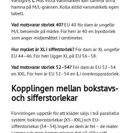
vanligtvis
L
. Hos vissa varumärken kan samma siffra
hamna på M/L-gränsen. Kolla alltid varumärkets egen
tabell.
Vad motsvarar storlek 40?
EU 40 för dam är ungefär
M/L beroende på märke. För herr är 40 en byxstorlek
som anger midjemåttet i centimeter.
Hur mycket är XL i sifferstorlek?
För dam är XL ungefär
EU 44–46. För herr ligger XL på EU 56–58.
Vad motsvarar storlek 52–54?
För dam är EU 52–54
en XXL. För herr är EU 52–54 en
L
i överkroppsstorlek.
Kopplingen mellan bokstavs-
och sifferstorlekar
Förvirringen uppstår för att kläder säljs i två parallella
system: bokstavsstorlekar (XS–XXL) och EU-
sifferstorlekar (34–54). Inget av dem är fel – de mäter
samma sak men kommunicerar det på olika sätt.