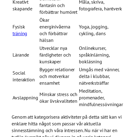
Kreativt
Måla, skriva,
fantasin och
skapande
fotografera, hantverk
förbättrar humöret
Ökar
Fysisk
energinivåerna
Yoga, jogging,
träning
och förbättrar
cykling, dans
hälsan
Utvecklar nya
Onlinekurser,
Lärande
färdigheter och
språkinlärning,
kunskaper
bokläsning
Bygger relationer
Umgås med vänner,
Social
och motverkar
delta i klubbar,
interaktion
ensamhet
nätverksträffar
Meditation,
Minskar stress och
Avslappning
promenader,
ökar livskvaliteten
mindfulnessövningar
Genom att kategorisera aktiviteter på detta sätt kan vi
enklare hitta något som passar vår aktuella
sinnesstämning och våra intressen. Nu när vi har en
tydlig översikt går vi djupare in på varje kategori.