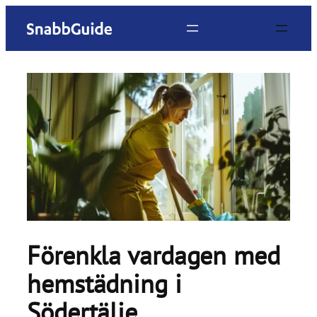
Hoppa
till
innehåll
Förenkla vardagen med
hemstädning i
Södertälje