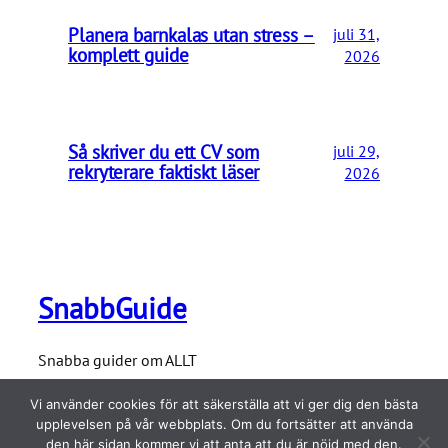
Planera barnkalas utan stress –
juli 31,
komplett guide
2026
Så skriver du ett CV som
juli 29,
rekryterare faktiskt läser
2026
SnabbGuide
Snabba guider om ALLT
Vi använder cookies för att säkerställa att vi ger dig den bästa
upplevelsen på vår webbplats. Om du fortsätter att använda
den här sidan kommer vi att anta att du är nöjd med den.