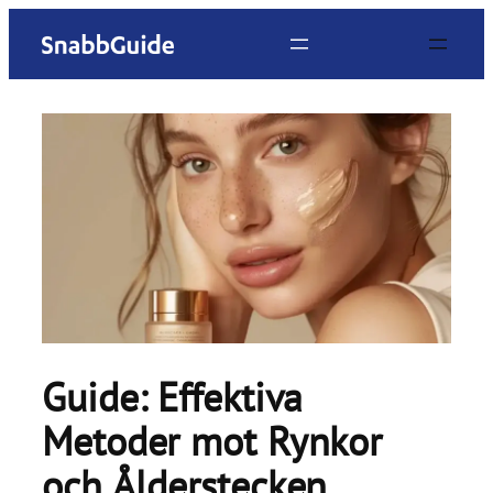
Hoppa
till
innehåll
Guide: Effektiva
Metoder mot Rynkor
och Ålderstecken