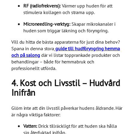
RF (radiofrekvens):
Värmer upp huden för att
stimulera kollagen och strama upp.
Microneedling-verktyg:
Skapar mikrokanaler i
huden som triggar läkning och föryngring.
Vill du hitta de bästa apparaterna för just dina behov?
Spana in denna stora
guide till hudföryngring hemma
och på salong
där vi listar topprankade produkter och
behandlingar – både för hemmabruk och
professionellt utförda.
4. Kost och Livsstil – Hudvård
Inifrån
Glöm inte att din livsstil påverkar hudens åldrande. Här
är några viktiga faktorer:
Vatten:
Drick tillräckligt för att huden ska hålla
sig återfuktad inifrån.