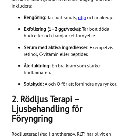
inkludera:
Rengöring:
Tar bort smuts,
olja
och makeup.
Exfoliering (1–2 ggr/vecka):
Tar bort döda
hudceller och främjar cellförnyelse.
Serum med aktiva ingredienser:
Exempelvis
retinol, C-vitamin eller peptider.
Återfuktning:
En bra kräm som stärker
hudbarriären.
Solskydd:
A och O för att förhindra nya rynkor.
2. Rödljus Terapi –
Ljusbehandling för
Föryngring
Rödljusterapi (red light therapy, RLT) har blivit en