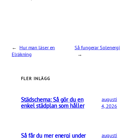
←
Hur man läser en
Så fungerar Solenergi
Elräkning
→
FLER INLÄGG
Städschema: Så gör du en
augusti
enkel städplan som håller
4, 2026
Så får du mer energi under
augusti