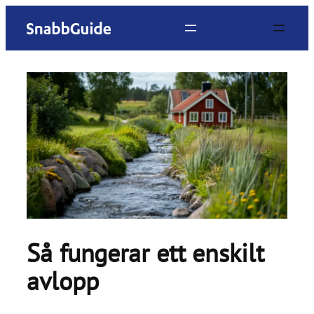
Hoppa
till
innehåll
Så fungerar ett enskilt
avlopp