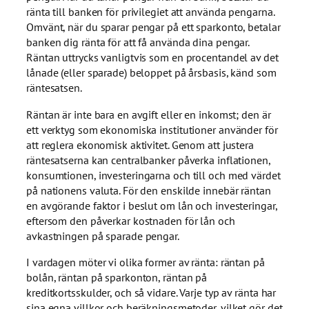
ränta till banken för privilegiet att använda pengarna.
Omvänt, när du sparar pengar på ett sparkonto, betalar
banken dig ränta för att få använda dina pengar.
Räntan uttrycks vanligtvis som en procentandel av det
lånade (eller sparade) beloppet på årsbasis, känd som
räntesatsen.
Räntan är inte bara en avgift eller en inkomst; den är
ett verktyg som ekonomiska institutioner använder för
att reglera ekonomisk aktivitet. Genom att justera
räntesatserna kan centralbanker påverka inflationen,
konsumtionen, investeringarna och till och med värdet
på nationens valuta. För den enskilde innebär räntan
en avgörande faktor i beslut om lån och investeringar,
eftersom den påverkar kostnaden för lån och
avkastningen på sparade pengar.
I vardagen möter vi olika former av ränta: räntan på
bolån, räntan på sparkonton, räntan på
kreditkortsskulder, och så vidare. Varje typ av ränta har
sina egna villkor och beräkningsmetoder, vilket gör det