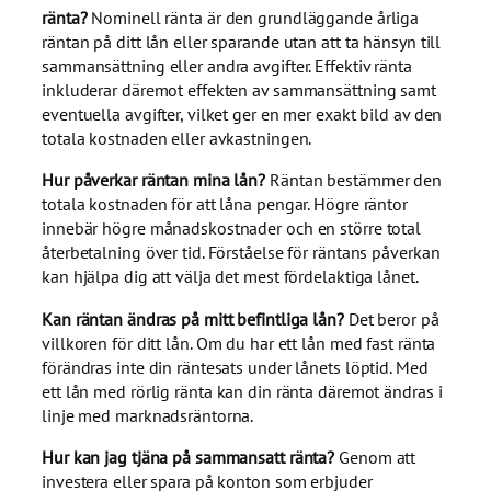
ränta?
Nominell ränta är den grundläggande årliga
räntan på ditt lån eller sparande utan att ta hänsyn till
sammansättning eller andra avgifter. Effektiv ränta
inkluderar däremot effekten av sammansättning samt
eventuella avgifter, vilket ger en mer exakt bild av den
totala kostnaden eller avkastningen.
Hur påverkar räntan mina lån?
Räntan bestämmer den
totala kostnaden för att låna pengar. Högre räntor
innebär högre månadskostnader och en större total
återbetalning över tid. Förståelse för räntans påverkan
kan hjälpa dig att välja det mest fördelaktiga lånet.
Kan räntan ändras på mitt befintliga lån?
Det beror på
villkoren för ditt lån. Om du har ett lån med fast ränta
förändras inte din räntesats under lånets löptid. Med
ett lån med rörlig ränta kan din ränta däremot ändras i
linje med marknadsräntorna.
Hur kan jag tjäna på sammansatt ränta?
Genom att
investera eller spara på konton som erbjuder