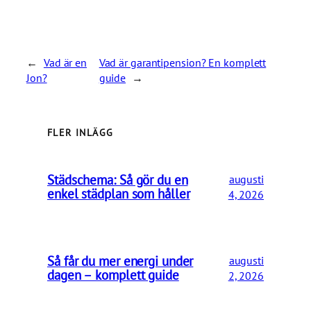
←
Vad är en
Vad är garantipension? En komplett
Jon?
guide
→
FLER INLÄGG
Städschema: Så gör du en
augusti
enkel städplan som håller
4, 2026
Så får du mer energi under
augusti
dagen – komplett guide
2, 2026